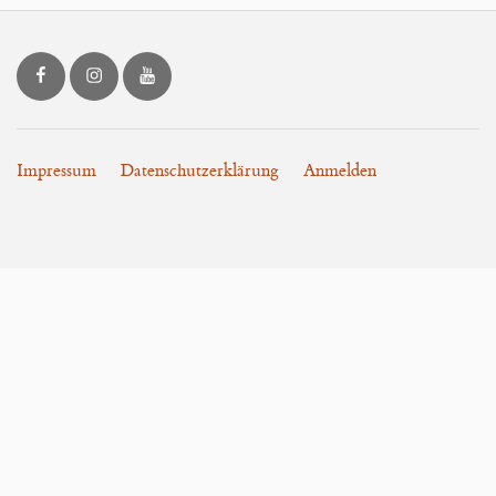
Blog
LOON.art bei Facebook
LOON.art bei Instagram
LOON.art bei YouTube
Impressum
Datenschutzerklärung
Anmelden