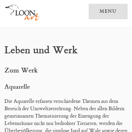
MENU
Home
Leben und Werk
Galerien
Leben und Werk
Zum Werk
KreativKunstTreff
Aquarelle
Drucke
Die Aquarelle erfassen verschiedene Themen aus dem
Ausstellungen
Bereich der Umweltzerstörung: Neben der allen Bildern
gemeinsamen Thematisierung der Einengung der
Publikationen
Lebensräume nicht nur bedrohter Tierarten, werden die
Überbevölkerung, die sinnlose Jagd auf Wale sowie deren