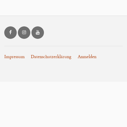
Blog
LOON.art bei Facebook
LOON.art bei Instagram
LOON.art bei YouTube
Impressum
Datenschutzerklärung
Anmelden