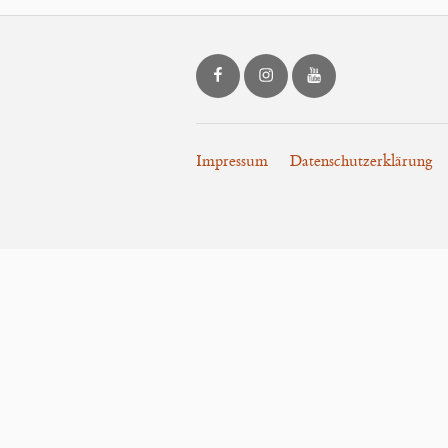
LOON.art bei Facebook
LOON.art bei Instagram
LOON.art bei Yo
Impressum
Datenschutzerklärung