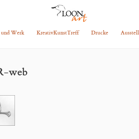
 und Werk
KreativKunstTreff
Drucke
Ausstel
-R-web