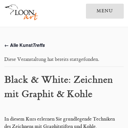
MENU
Home
← Alle Kunst
Treffs
Galerien
Diese Veranstaltung hat bereits stattgefunden.
Leben und Werk
KreativKunstTreff
Black & White: Zeichnen
Drucke
mit Graphit & Kohle
Ausstellungen
Publikationen
In diesem Kurs erlernen Sie grundlegende Techniken
des Zeichnens mit Graphitstiften und Kohle.