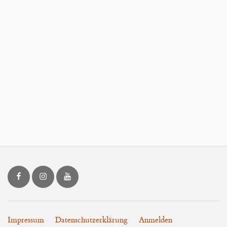
LOON.art bei Facebook
LOON.art bei Instagram
LOON.art bei YouTube
Impressum
Datenschutzerklärung
Anmelden